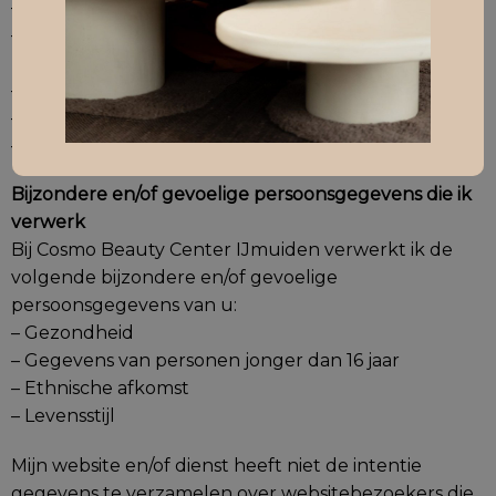
– E-mailadres
– Overige persoonsgegevens die u actief verstrekt
bijvoorbeeld in correspondentie
– Internetbrowser en apparaat type
– Informatie betreffende ziektekostenverzekering
– Huidtype
Bijzondere en/of gevoelige persoonsgegevens die ik
verwerk
Bij Cosmo Beauty Center IJmuiden verwerkt ik de
volgende bijzondere en/of gevoelige
persoonsgegevens van u:
– Gezondheid
– Gegevens van personen jonger dan 16 jaar
– Ethnische afkomst
– Levensstijl
Mijn website en/of dienst heeft niet de intentie
gegevens te verzamelen over websitebezoekers die