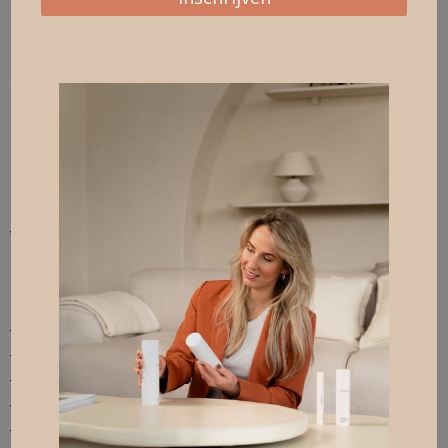
Cosmo Beauty Center IJmuiden
Marktplein 62 IJmuiden
023 – 538 40 90
Persoonsgegevens die ik verwerk
Bij Cosmo Beauty Center IJmuiden verwerkt ik uw
persoonsgegevens doordat u gebruik maakt van
mijn diensten en/of omdat u deze zelf aan mij
verstrekt.
Hieronder vindt u een overzicht van de
persoonsgegevens die ik verwerk:
– Voor- en achternaam
– Geslacht
– Geboortedatum
– Adresgegevens
– Telefoonnummer