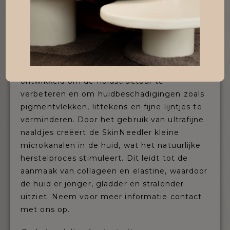
minuten | 134,-
(Losse behandeling 149,-)
De skinNeedling behandeling wordt in
kuurverband aangeraden voor het beste
resultaat. Deze behandeling is speciaal
ontwikkeld om de huidstructuur te
verbeteren en om huidbeschadigingen zoals
pigmentvlekken, littekens en fijne lijntjes te
verminderen. Door het gebruik van ultrafijne
naaldjes creëert de SkinNeedler kleine
microkanalen in de huid, wat het natuurlijke
herstelproces stimuleert. Dit leidt tot de
aanmaak van collageen en elastine, waardoor
de huid er jonger, gladder en stralender
uitziet. Neem voor meer informatie contact
met ons op.