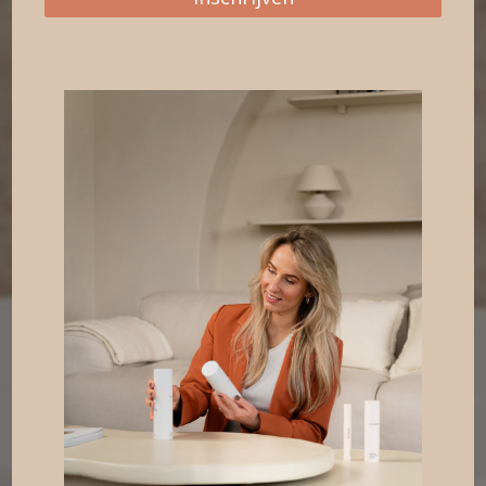
samen dat helemaal bij jou past. We vinden
het ook belangrijk om de juiste
verzorgingsproducten voor thuisgebruik met
je te bespreken, zodat je het maximale uit
onze behandeling haalt en langer van het
resultaat geniet. Als welkomstaanbieding kun
je deze kennismakingssessie eenmalig
boeken tegen een speciale prijs.
De behandeling bestaat uit:
Cleansing
Pre peel fase
Microdermabrasie
Masker
Eindverzorging
Reviderm SkinNeedling in kuurverband | 50