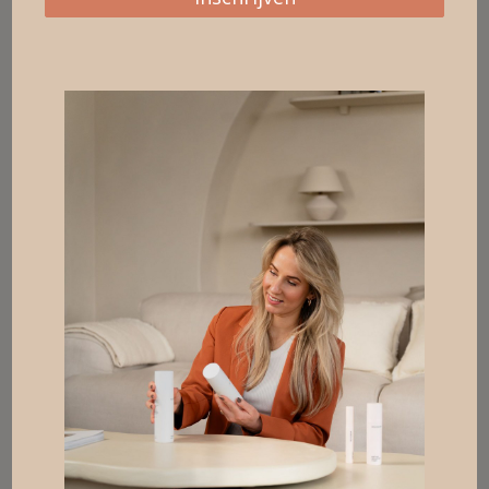
T: 06-15540989
E:
info@beautycenterijmuiden.nl
Kvk-nummer: 60851082
Openingstijden
Maandag: 09.00 – 17.00
Dinsdag: 12.00 – 20.00
Woensdag: 09.30 – 21.00
Donderdag: 09.30 – 17.00
Vrijdag: 09.30 – 17.00
Zaterdag: Gesloten
Zondag: Gesloten
Social Media